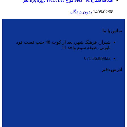
اطلاعیه شماره 01 – 1405 مورخ 1405/01/20 پروژه پارادایس
1405/02/08
بدون دیدگاه
تماس با ما
شیراز، فرهنگ شهر، بعد از کوچه 48 جنب فست فود
ناپولی، طبقه سوم واحد 11
071-36389822
آدرس دفتر