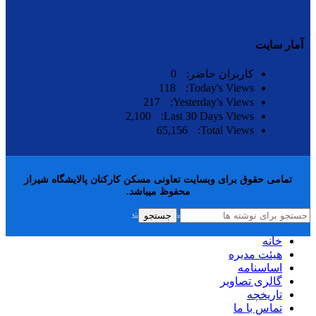
آمار سایت
کاربران حاضر:
0
118
Today's Views:
217
Yesterday's Views:
2,100
Last 30 Days Views:
65,156
Total Views:
تمامی حقوق برای وبسایت تعاونی مسکن کارکنان پالایشگاه شیراز
محفوظ میباشد.
مجری سایت
جستجو
خانه
هيئت مديره
اساسنامه
گالری تصاویر
تاریخچه
تماس با ما